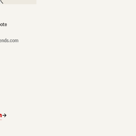
ote
ends.com
n