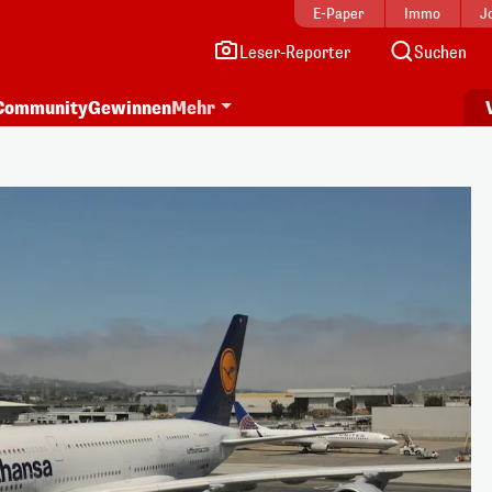
E-Paper
Immo
J
Leser-Reporter
Suchen
Community
Gewinnen
Mehr