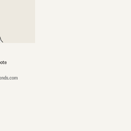
ote
ends.com