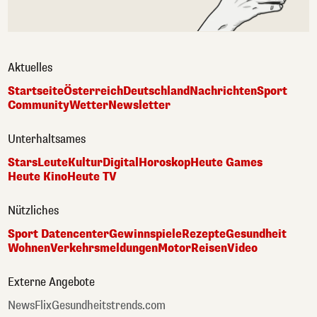
Aktuelles
Startseite
Österreich
Deutschland
Nachrichten
Sport
Community
Wetter
Newsletter
Unterhaltsames
Stars
Leute
Kultur
Digital
Horoskop
Heute Games
Heute Kino
Heute TV
Nützliches
Sport Datencenter
Gewinnspiele
Rezepte
Gesundheit
Wohnen
Verkehrsmeldungen
Motor
Reisen
Video
Externe Angebote
NewsFlix
Gesundheitstrends.com