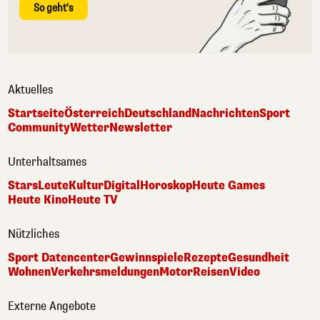
So geht's
Aktuelles
Startseite
Österreich
Deutschland
Nachrichten
Sport
Community
Wetter
Newsletter
Unterhaltsames
Stars
Leute
Kultur
Digital
Horoskop
Heute Games
Heute Kino
Heute TV
Nützliches
Sport Datencenter
Gewinnspiele
Rezepte
Gesundheit
Wohnen
Verkehrsmeldungen
Motor
Reisen
Video
Externe Angebote