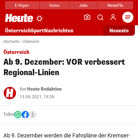
E-Paper
Immo
Jobs
NewsFlix
Arti
Österreich
Sport
Nachrichten
Neueste
Startseite
Österreich
Österreich
Ab 9. Dezember: VOR verbessert
Regional-Linien
Von
Heute Redaktion
13.09.2021, 19:28
Teilen
Ab 9. Dezember werden die Fahrpläne der Kremser-