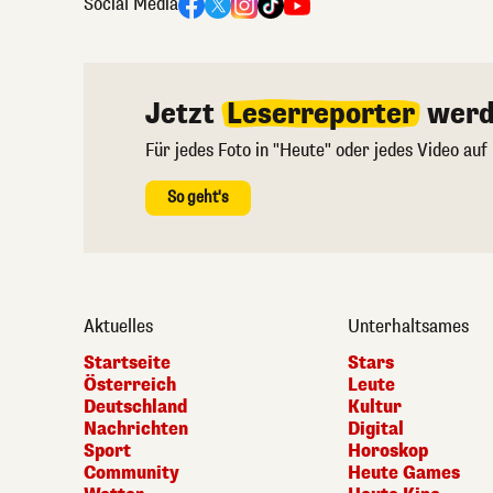
Social Media
Jetzt
Leserreporter
werd
Für jedes Foto in "Heute" oder jedes Video auf
So geht's
Aktuelles
Unterhaltsames
Startseite
Stars
Österreich
Leute
Deutschland
Kultur
Nachrichten
Digital
Sport
Horoskop
Community
Heute Games