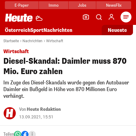
E-Paper
Immo
Jobs
NewsFlix
Arti
Österreich
Sport
Nachrichten
Neueste
Startseite
Nachrichten
Wirtschaft
Wirtschaft
Diesel-Skandal: Daimler muss 870
Mio. Euro zahlen
Im Zuge des Diesel-Skandals wurde gegen den Autobauer
Daimler ein Bußgeld in Höhe von 870 Millionen Euro
verhängt.
Von
Heute Redaktion
13.09.2021, 15:51
Teilen