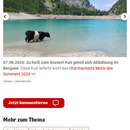
ch
07.08.2026: Zu heiß zum Grasen! Kuh gönnt sich Abkühlung im
0
Bergsee.
Diese Kuh lieferte wohl das
charmanteste Motiv des
S
Sommers 2026 >>
a
>
Larissa / Leserreporter
zV
Jetzt kommentieren
Mehr zum Thema