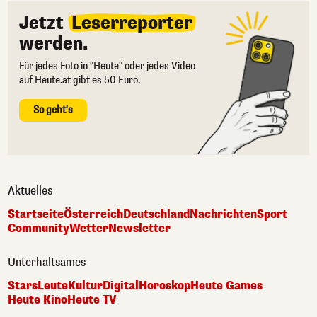
Jetzt
Leserreporter
werden.
Für jedes Foto in "Heute" oder jedes Video
auf Heute.at gibt es 50 Euro.
So geht's
Aktuelles
Startseite
Österreich
Deutschland
Nachrichten
Sport
Community
Wetter
Newsletter
Unterhaltsames
Stars
Leute
Kultur
Digital
Horoskop
Heute Games
Heute Kino
Heute TV