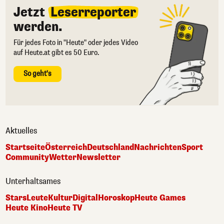
Jetzt
Leserreporter
werden.
Für jedes Foto in "Heute" oder jedes Video
auf Heute.at gibt es 50 Euro.
So geht's
Aktuelles
Startseite
Österreich
Deutschland
Nachrichten
Sport
Community
Wetter
Newsletter
Unterhaltsames
Stars
Leute
Kultur
Digital
Horoskop
Heute Games
Heute Kino
Heute TV