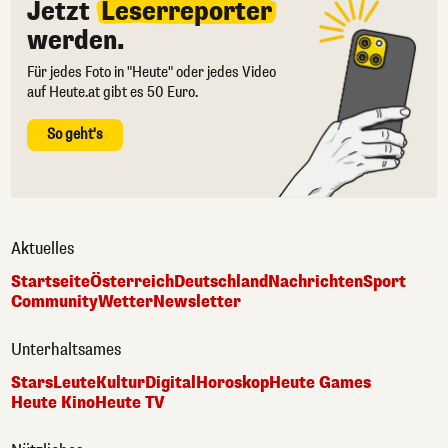
Jetzt
Leserreporter
werden.
Für jedes Foto in "Heute" oder jedes Video
auf Heute.at gibt es 50 Euro.
So geht's
Aktuelles
Startseite
Österreich
Deutschland
Nachrichten
Sport
Community
Wetter
Newsletter
Unterhaltsames
Stars
Leute
Kultur
Digital
Horoskop
Heute Games
Heute Kino
Heute TV