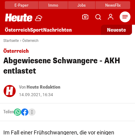
E-Paper
Immo
Jobs
NewsFlix
Arti
Österreich
Sport
Nachrichten
Neueste
Startseite
Österreich
Österreich
Abgewiesene Schwangere - AKH
entlastet
Von
Heute Redaktion
14.09.2021, 16:34
Teilen
Im Fall einer Frühschwangeren, die vor einigen