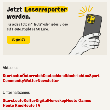
Jetzt
Leserreporter
werden.
Für jedes Foto in "Heute" oder jedes Video
auf Heute.at gibt es 50 Euro.
So geht's
Aktuelles
Startseite
Österreich
Deutschland
Nachrichten
Sport
Community
Wetter
Newsletter
Unterhaltsames
Stars
Leute
Kultur
Digital
Horoskop
Heute Games
Heute Kino
Heute TV