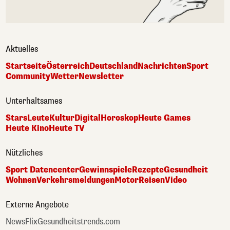
Aktuelles
Startseite
Österreich
Deutschland
Nachrichten
Sport
Community
Wetter
Newsletter
Unterhaltsames
Stars
Leute
Kultur
Digital
Horoskop
Heute Games
Heute Kino
Heute TV
Nützliches
Sport Datencenter
Gewinnspiele
Rezepte
Gesundheit
Wohnen
Verkehrsmeldungen
Motor
Reisen
Video
Externe Angebote
NewsFlix
Gesundheitstrends.com