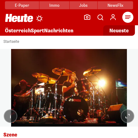
E-Paper
Immo
Jobs
NewsFlix
Arti
Österreich
Sport
Nachrichten
Neueste
Startseite
i
Szene