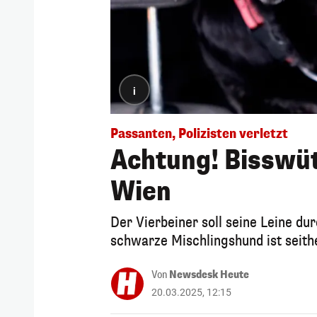
i
Passanten, Polizisten verletzt
Achtung! Bisswüt
Wien
Der Vierbeiner soll seine Leine d
schwarze Mischlingshund ist seithe
Von
Newsdesk Heute
20.03.2025, 12:15