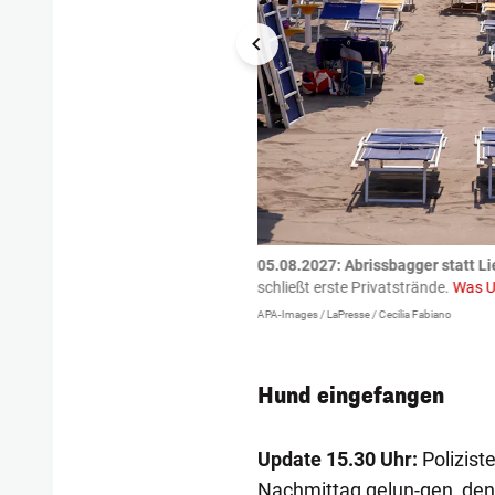
tzte.
Zu einem tragischen
05.08.2027:
Abrissbagger statt Li
igen gekommen.
Bei einem Frontal-
schließt erste Privatstrände.
Was U
APA-Images / LaPresse / Cecilia Fabiano
Hund eingefangen
Update 15.30 Uhr:
Polizist
Nachmittag gelun-gen, den