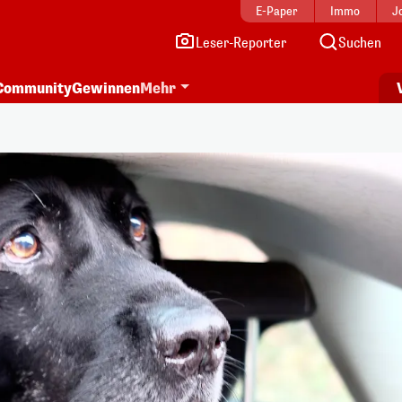
E-Paper
Immo
J
Leser-Reporter
Suchen
Community
Gewinnen
Mehr