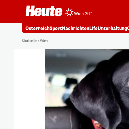
Wien 26°
Österreich
Sport
Nachrichten
Life
Unterhaltung
Startseite
Wien