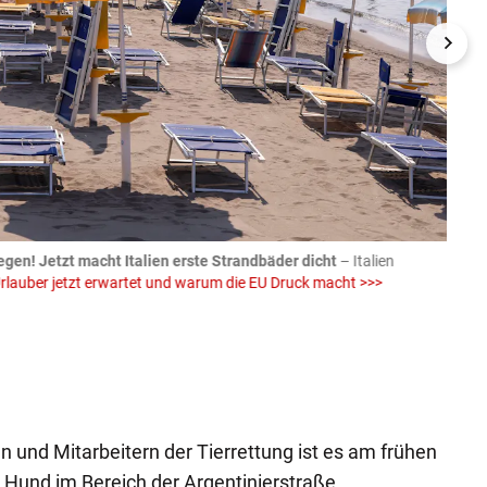
egen! Jetzt macht Italien erste Strandbäder dicht
– Italien
04.08
rlauber jetzt erwartet und warum die EU Druck macht >>>
von E
Einw
iStock (
en und Mitarbeitern der Tierrettung ist es am frühen
 Hund im Bereich der Argentinierstraße