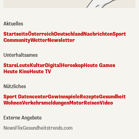
Aktuelles
Startseite
Österreich
Deutschland
Nachrichten
Sport
Community
Wetter
Newsletter
Unterhaltsames
Stars
Leute
Kultur
Digital
Horoskop
Heute Games
Heute Kino
Heute TV
Nützliches
Sport Datencenter
Gewinnspiele
Rezepte
Gesundheit
Wohnen
Verkehrsmeldungen
Motor
Reisen
Video
Externe Angebote
NewsFlix
Gesundheitstrends.com