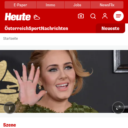
E-Paper
Immo
Jobs
NewsFlix
Arti
Österreich
Sport
Nachrichten
Neueste
Startseite
i
Szene