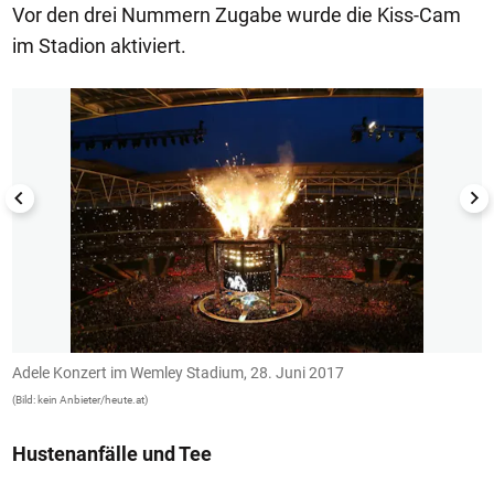
Vor den drei Nummern Zugabe wurde die Kiss-Cam
im Stadion aktiviert.
1/6
Adele Konzert im Wemley Stadium, 28. Juni 2017
A
(Bild: kein Anbieter/heute.at)
(B
Hustenanfälle und Tee