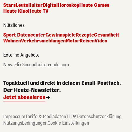
Stars
Leute
Kultur
Digital
Horoskop
Heute Games
Heute Kino
Heute TV
Nützliches
Sport Datencenter
Gewinnspiele
Rezepte
Gesundheit
Wohnen
Verkehrsmeldungen
Motor
Reisen
Video
Externe Angebote
NewsFlix
Gesundheitstrends.com
Topaktuell und direkt in deinem Email-Postfach.
Der Heute-Newsletter.
Jetzt abonnieren
Impressum
Tarife & Mediadaten
TTPA
Datenschutzerklärung
Nutzungsbedingungen
Cookie Einstellungen