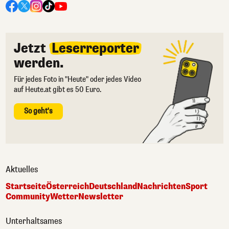
Jetzt
Leserreporter
werden.
Für jedes Foto in "Heute" oder jedes Video
auf Heute.at gibt es 50 Euro.
So geht's
Aktuelles
Startseite
Österreich
Deutschland
Nachrichten
Sport
Community
Wetter
Newsletter
Unterhaltsames