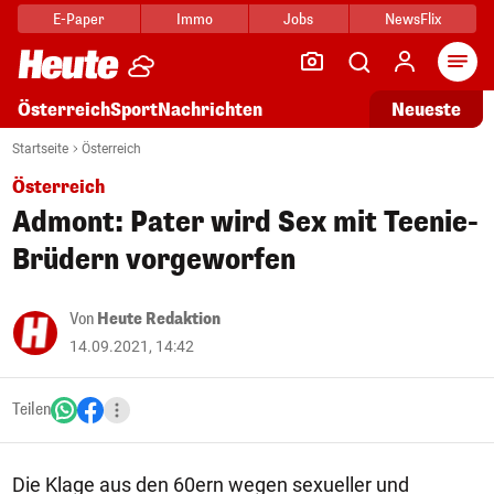
E-Paper
Immo
Jobs
NewsFlix
Arti
Österreich
Sport
Nachrichten
Neueste
Startseite
Österreich
Österreich
Admont: Pater wird Sex mit Teenie-
Brüdern vorgeworfen
Von
Heute Redaktion
14.09.2021, 14:42
Teilen
Die Klage aus den 60ern wegen sexueller und