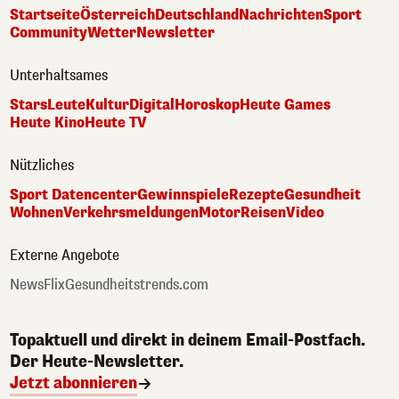
Startseite
Österreich
Deutschland
Nachrichten
Sport
Community
Wetter
Newsletter
Unterhaltsames
Stars
Leute
Kultur
Digital
Horoskop
Heute Games
Heute Kino
Heute TV
Nützliches
Sport Datencenter
Gewinnspiele
Rezepte
Gesundheit
Wohnen
Verkehrsmeldungen
Motor
Reisen
Video
Externe Angebote
NewsFlix
Gesundheitstrends.com
Topaktuell und direkt in deinem Email-Postfach.
Der Heute-Newsletter.
Jetzt abonnieren