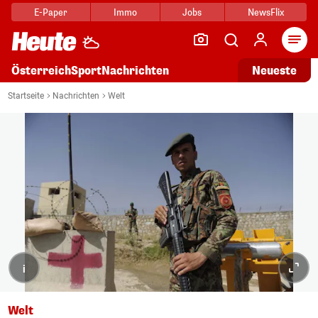
E-Paper
Immo
Jobs
NewsFlix
Arti
Österreich
Sport
Nachrichten
Neueste
Startseite
Nachrichten
Welt
i
Welt