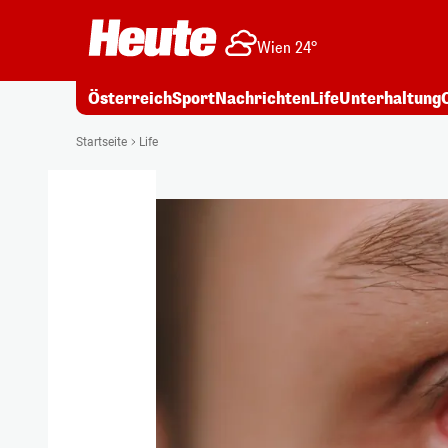
Wien 24°
Österreich
Sport
Nachrichten
Life
Unterhaltung
Startseite
Life