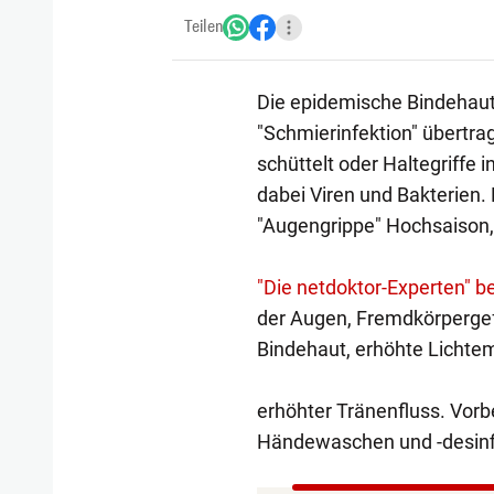
Teilen
Die epidemische Bindehaute
"Schmierinfektion" übertra
schüttelt oder Haltegriffe i
dabei Viren und Bakterien.
"Augengrippe" Hochsaison, 
"Die netdoktor-Experten" b
der Augen, Fremdkörpergef
Bindehaut, erhöhte Lichtem
erhöhter Tränenfluss. Vor
Händewaschen und -desinfi