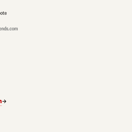
ote
ends.com
n