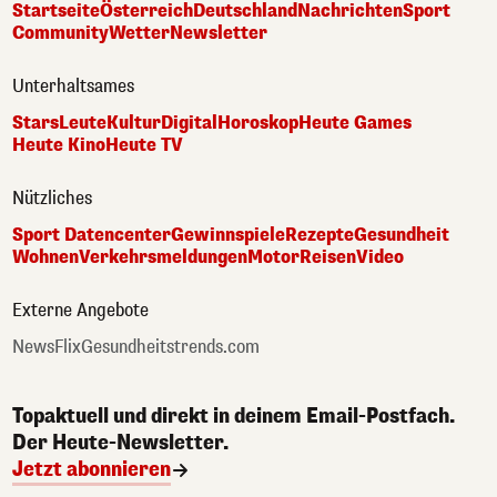
Startseite
Österreich
Deutschland
Nachrichten
Sport
Community
Wetter
Newsletter
Unterhaltsames
Stars
Leute
Kultur
Digital
Horoskop
Heute Games
Heute Kino
Heute TV
Nützliches
Sport Datencenter
Gewinnspiele
Rezepte
Gesundheit
Wohnen
Verkehrsmeldungen
Motor
Reisen
Video
Externe Angebote
NewsFlix
Gesundheitstrends.com
Topaktuell und direkt in deinem Email-Postfach.
Der Heute-Newsletter.
Jetzt abonnieren