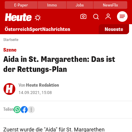
E-Paper
Immo
Jobs
NewsFlix
Arti
Österreich
Sport
Nachrichten
Neueste
Startseite
Szene
Aida in St. Margarethen: Das ist
der Rettungs-Plan
Von
Heute Redaktion
14.09.2021, 15:08
Teilen
Zuerst wurde die "Aida" für St. Margarethen