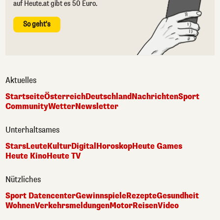
auf Heute.at gibt es 50 Euro.
So geht's
Aktuelles
Startseite
Österreich
Deutschland
Nachrichten
Sport
Community
Wetter
Newsletter
Unterhaltsames
Stars
Leute
Kultur
Digital
Horoskop
Heute Games
Heute Kino
Heute TV
Nützliches
Sport Datencenter
Gewinnspiele
Rezepte
Gesundheit
Wohnen
Verkehrsmeldungen
Motor
Reisen
Video