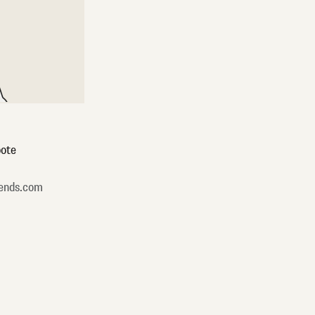
ote
ends.com