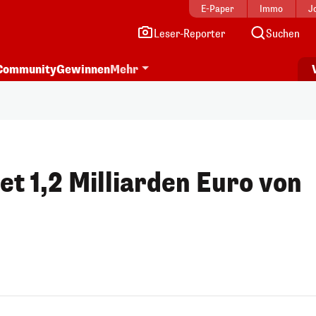
E-Paper
Immo
J
Leser-Reporter
Suchen
Community
Gewinnen
Mehr
et 1,2 Milliarden Euro von