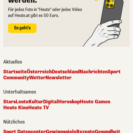
werden.
Für jedes Foto in "Heute" oder jedes Video
auf Heute.at gibt es 50 Euro.
So geht's
Aktuelles
Startseite
Österreich
Deutschland
Nachrichten
Sport
Community
Wetter
Newsletter
Unterhaltsames
Stars
Leute
Kultur
Digital
Horoskop
Heute Games
Heute Kino
Heute TV
Nützliches
Sport Datencenter
Gewinnspiele
Rezepte
Gesundheit