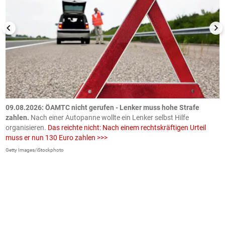
09.08.2026: ÖAMTC nicht gerufen - Lenker muss hohe Strafe
0
en
zahlen.
Nach einer Autopanne wollte ein Lenker selbst Hilfe
H
organisieren.
Das reichte nicht: Nach einem rechtskräftigen Urteil
u
muss er nun 130 Euro zahlen >>>
m
Getty Images/iStockphoto
Fa