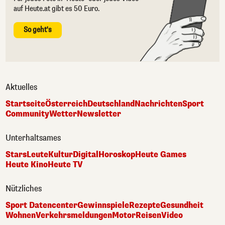
auf Heute.at gibt es 50 Euro.
So geht's
Aktuelles
Startseite
Österreich
Deutschland
Nachrichten
Sport
Community
Wetter
Newsletter
Unterhaltsames
Stars
Leute
Kultur
Digital
Horoskop
Heute Games
Heute Kino
Heute TV
Nützliches
Sport Datencenter
Gewinnspiele
Rezepte
Gesundheit
Wohnen
Verkehrsmeldungen
Motor
Reisen
Video