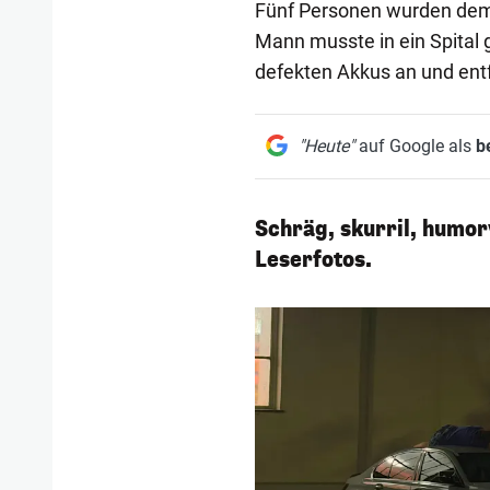
Fünf Personen wurden demn
Mann musste in ein Spital
defekten Akkus an und ent
"Heute"
auf Google als
b
Schräg, skurril, humorv
Leserfotos.
1/230