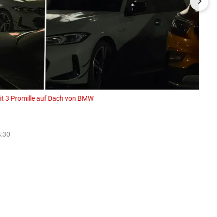
mit 3 Promille auf Dach von BMW
18.07
Leserrep
4:30