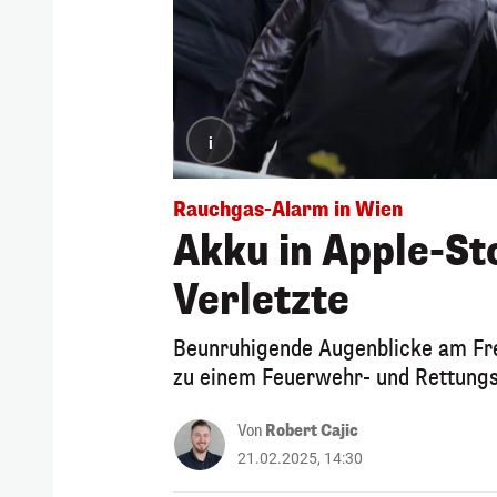
i
Rauchgas-Alarm in Wien
Akku in Apple-Sto
Verletzte
Beunruhigende Augenblicke am Frei
zu einem Feuerwehr- und Rettungse
Von
Robert Cajic
21.02.2025, 14:30