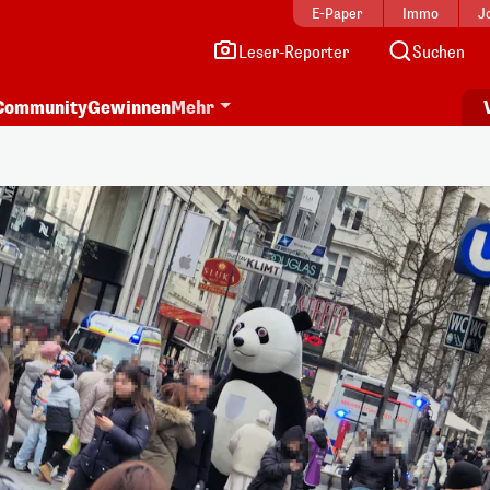
E-Paper
Immo
J
Leser-Reporter
Suchen
Community
Gewinnen
Mehr