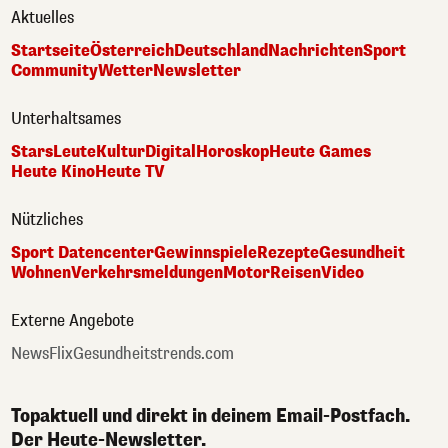
Aktuelles
Startseite
Österreich
Deutschland
Nachrichten
Sport
Community
Wetter
Newsletter
Unterhaltsames
Stars
Leute
Kultur
Digital
Horoskop
Heute Games
Heute Kino
Heute TV
Nützliches
Sport Datencenter
Gewinnspiele
Rezepte
Gesundheit
Wohnen
Verkehrsmeldungen
Motor
Reisen
Video
Externe Angebote
NewsFlix
Gesundheitstrends.com
Topaktuell und direkt in deinem Email-Postfach.
Der Heute-Newsletter.