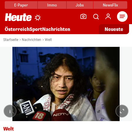
E-Paper
Immo
Jobs
NewsFlix
Arti
Österreich
Sport
Nachrichten
Neueste
Startseite
Nachrichten
Welt
i
Welt