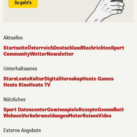
So geht's
Aktuelles
Startseite
Österreich
Deutschland
Nachrichten
Sport
Community
Wetter
Newsletter
Unterhaltsames
Stars
Leute
Kultur
Digital
Horoskop
Heute Games
Heute Kino
Heute TV
Nützliches
Sport Datencenter
Gewinnspiele
Rezepte
Gesundheit
Wohnen
Verkehrsmeldungen
Motor
Reisen
Video
Externe Angebote