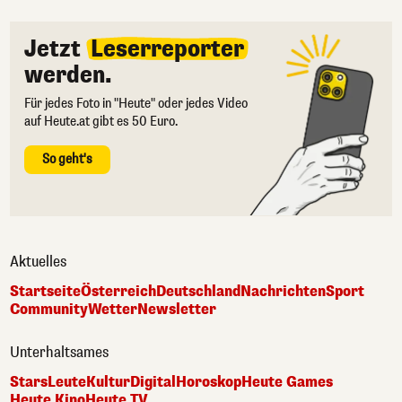
Jetzt
Leserreporter
werden.
Für jedes Foto in "Heute" oder jedes Video
auf Heute.at gibt es 50 Euro.
So geht's
Aktuelles
Startseite
Österreich
Deutschland
Nachrichten
Sport
Community
Wetter
Newsletter
Unterhaltsames
Stars
Leute
Kultur
Digital
Horoskop
Heute Games
Heute Kino
Heute TV