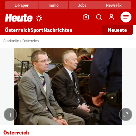
E-Paper
Immo
Jobs
NewsFlix
Arti
Österreich
Sport
Nachrichten
Neueste
Startseite
Österreich
i
Österreich