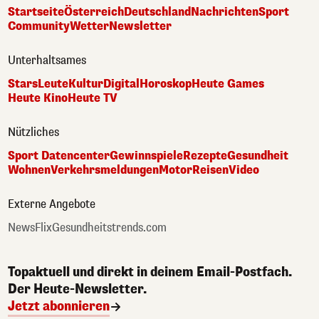
Startseite
Österreich
Deutschland
Nachrichten
Sport
Community
Wetter
Newsletter
Unterhaltsames
Stars
Leute
Kultur
Digital
Horoskop
Heute Games
Heute Kino
Heute TV
Nützliches
Sport Datencenter
Gewinnspiele
Rezepte
Gesundheit
Wohnen
Verkehrsmeldungen
Motor
Reisen
Video
Externe Angebote
NewsFlix
Gesundheitstrends.com
Topaktuell und direkt in deinem Email-Postfach.
Der Heute-Newsletter.
Jetzt abonnieren