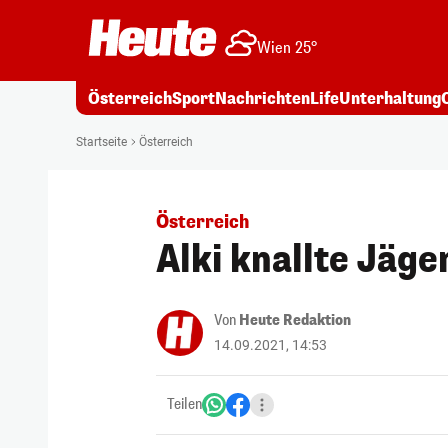
Wien 25°
Österreich
Sport
Nachrichten
Life
Unterhaltung
Startseite
Österreich
Österreich
Alki knallte Jäg
Von
Heute Redaktion
14.09.2021, 14:53
Teilen