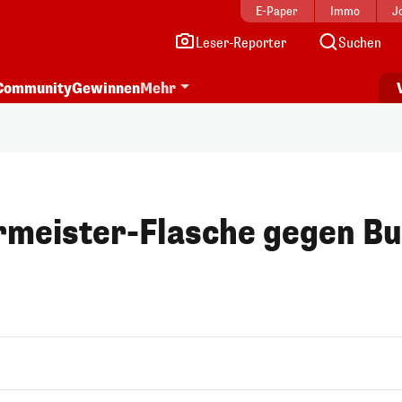
E-Paper
Immo
J
Leser-Reporter
Suchen
Community
Gewinnen
Mehr
ermeister-Flasche gegen B