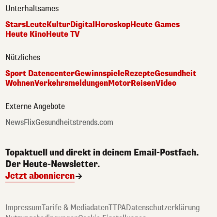
Unterhaltsames
Stars
Leute
Kultur
Digital
Horoskop
Heute Games
Heute Kino
Heute TV
Nützliches
Sport Datencenter
Gewinnspiele
Rezepte
Gesundheit
Wohnen
Verkehrsmeldungen
Motor
Reisen
Video
Externe Angebote
NewsFlix
Gesundheitstrends.com
Topaktuell und direkt in deinem Email-Postfach.
Der Heute-Newsletter.
Jetzt abonnieren
Impressum
Tarife & Mediadaten
TTPA
Datenschutzerklärung