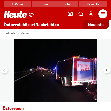
E-Paper
Immo
Jobs
NewsFlix
Arti
Österreich
Sport
Nachrichten
Neueste
i
1/6
Startseite
Österreich
Österreich