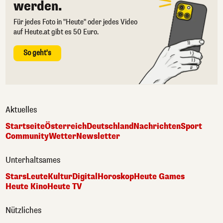
werden.
Für jedes Foto in "Heute" oder jedes Video
auf Heute.at gibt es 50 Euro.
So geht's
Aktuelles
Startseite
Österreich
Deutschland
Nachrichten
Sport
Community
Wetter
Newsletter
Unterhaltsames
Stars
Leute
Kultur
Digital
Horoskop
Heute Games
Heute Kino
Heute TV
Nützliches