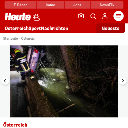
E-Paper
Immo
Jobs
NewsFlix
Arti
Österreich
Sport
Nachrichten
Neueste
i
1/7
Startseite
Österreich
Österreich