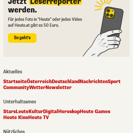
Jetzt
Leserreporter
werden.
Für jedes Foto in "Heute" oder jedes Video
auf Heute.at gibt es 50 Euro.
So geht's
Aktuelles
Startseite
Österreich
Deutschland
Nachrichten
Sport
Community
Wetter
Newsletter
Unterhaltsames
Stars
Leute
Kultur
Digital
Horoskop
Heute Games
Heute Kino
Heute TV
Nützliches