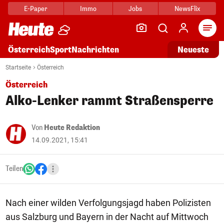
E-Paper
Immo
Jobs
NewsFlix
Arti
Österreich
Sport
Nachrichten
Neueste
Startseite
Österreich
Österreich
Alko-Lenker rammt Straßensperre
Von
Heute Redaktion
14.09.2021, 15:41
Teilen
Nach einer wilden Verfolgungsjagd haben Polizisten
aus Salzburg und Bayern in der Nacht auf Mittwoch