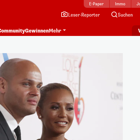
E-Paper
Immo
J
Leser-Reporter
Suchen
Community
Gewinnen
Mehr
i