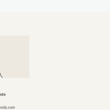
ote
ends.com