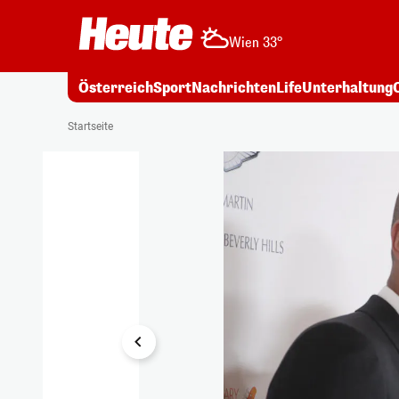
Wien 33°
Österreich
Sport
Nachrichten
Life
Unterhaltung
1/8
Startseite