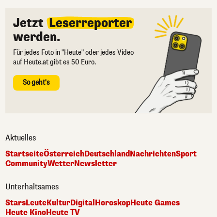
Jetzt
Leserreporter
werden.
Für jedes Foto in "Heute" oder jedes Video
auf Heute.at gibt es 50 Euro.
So geht's
Aktuelles
Startseite
Österreich
Deutschland
Nachrichten
Sport
Community
Wetter
Newsletter
Unterhaltsames
Stars
Leute
Kultur
Digital
Horoskop
Heute Games
Heute Kino
Heute TV