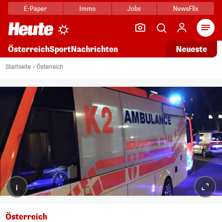
E-Paper
Immo
Jobs
NewsFlix
Arti
Österreich
Sport
Nachrichten
Neueste
Startseite
Österreich
i
Österreich