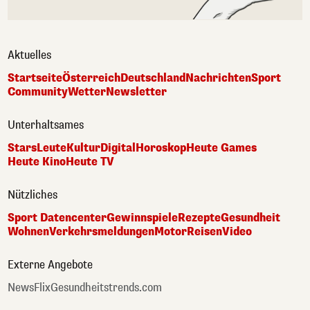
Aktuelles
Startseite
Österreich
Deutschland
Nachrichten
Sport
Community
Wetter
Newsletter
Unterhaltsames
Stars
Leute
Kultur
Digital
Horoskop
Heute Games
Heute Kino
Heute TV
Nützliches
Sport Datencenter
Gewinnspiele
Rezepte
Gesundheit
Wohnen
Verkehrsmeldungen
Motor
Reisen
Video
Externe Angebote
NewsFlix
Gesundheitstrends.com