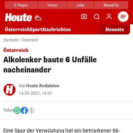
E-Paper
Immo
Jobs
NewsFlix
Arti
Österreich
Sport
Nachrichten
Neueste
Startseite
Österreich
Österreich
Alkolenker baute 6 Unfälle
nacheinander
Von
Heute Redaktion
14.09.2021, 14:37
Teilen
Eine Spur der Verwüstung hat ein betrunkener 66-