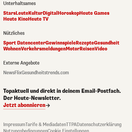
Unterhaltsames
Stars
Leute
Kultur
Digital
Horoskop
Heute Games
Heute Kino
Heute TV
Nützliches
Sport Datencenter
Gewinnspiele
Rezepte
Gesundheit
Wohnen
Verkehrsmeldungen
Motor
Reisen
Video
Externe Angebote
NewsFlix
Gesundheitstrends.com
Topaktuell und direkt in deinem Email-Postfach.
Der Heute-Newsletter.
Jetzt abonnieren
Impressum
Tarife & Mediadaten
TTPA
Datenschutzerklärung
Nutzungsbedingungen
Cookie Einstellungen