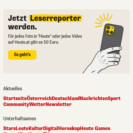
Jetzt
Leserreporter
werden.
Für jedes Foto in "Heute" oder jedes Video
auf Heute.at gibt es 50 Euro.
So geht's
Aktuelles
Startseite
Österreich
Deutschland
Nachrichten
Sport
Community
Wetter
Newsletter
Unterhaltsames
Stars
Leute
Kultur
Digital
Horoskop
Heute Games