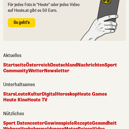
Für jedes Foto in "Heute" oder jedes Video
auf Heute.at gibt es 50 Euro.
So geht's
Aktuelles
Startseite
Österreich
Deutschland
Nachrichten
Sport
Community
Wetter
Newsletter
Unterhaltsames
Stars
Leute
Kultur
Digital
Horoskop
Heute Games
Heute Kino
Heute TV
Nützliches
Sport Datencenter
Gewinnspiele
Rezepte
Gesundheit
Wohnen
Verkehrsmeldungen
Motor
Reisen
Video