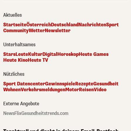
Aktuelles
Startseite
Österreich
Deutschland
Nachrichten
Sport
Community
Wetter
Newsletter
Unterhaltsames
Stars
Leute
Kultur
Digital
Horoskop
Heute Games
Heute Kino
Heute TV
Nützliches
Sport Datencenter
Gewinnspiele
Rezepte
Gesundheit
Wohnen
Verkehrsmeldungen
Motor
Reisen
Video
Externe Angebote
NewsFlix
Gesundheitstrends.com