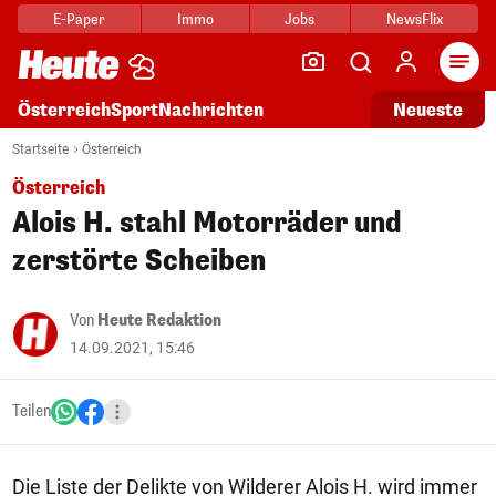
E-Paper
Immo
Jobs
NewsFlix
Arti
Österreich
Sport
Nachrichten
Neueste
Startseite
Österreich
Österreich
Alois H. stahl Motorräder und
zerstörte Scheiben
Von
Heute Redaktion
14.09.2021, 15:46
Teilen
Die Liste der Delikte von Wilderer Alois H. wird immer