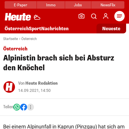
E-Paper
Immo
Jobs
NewsFlix
Arti
Österreich
Sport
Nachrichten
Neueste
Startseite
Österreich
Österreich
Alpinistin brach sich bei Absturz
den Knöchel
Von
Heute Redaktion
14.09.2021, 14:50
Teilen
Bei einem Alpinunfall in Kaprun (Pinzgau) hat sich am