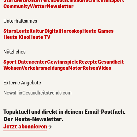
Startseite
Österreich
Deutschland
Nachrichten
Sport
Community
Wetter
Newsletter
Unterhaltsames
Stars
Leute
Kultur
Digital
Horoskop
Heute Games
Heute Kino
Heute TV
Nützliches
Sport Datencenter
Gewinnspiele
Rezepte
Gesundheit
Wohnen
Verkehrsmeldungen
Motor
Reisen
Video
Externe Angebote
NewsFlix
Gesundheitstrends.com
Topaktuell und direkt in deinem Email-Postfach.
Der Heute-Newsletter.
Jetzt abonnieren