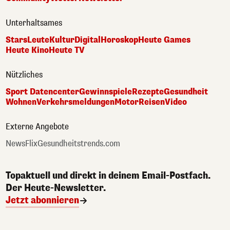
Unterhaltsames
Stars
Leute
Kultur
Digital
Horoskop
Heute Games
Heute Kino
Heute TV
Nützliches
Sport Datencenter
Gewinnspiele
Rezepte
Gesundheit
Wohnen
Verkehrsmeldungen
Motor
Reisen
Video
Externe Angebote
NewsFlix
Gesundheitstrends.com
Topaktuell und direkt in deinem Email-Postfach.
Der Heute-Newsletter.
Jetzt abonnieren