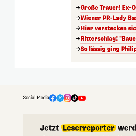
Große Trauer! Ex-O
Wiener PR-Lady Baa
Hier verstecken si
Ritterschlag! "Bau
So lässig ging Phi
Social Media
Jetzt
Leserreporter
werd