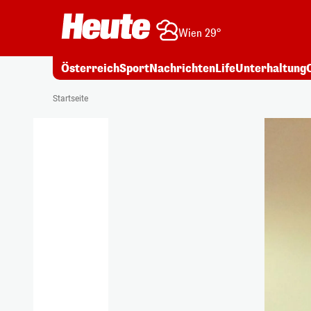
Wien 29°
Österreich
Sport
Nachrichten
Life
Unterhaltung
Startseite