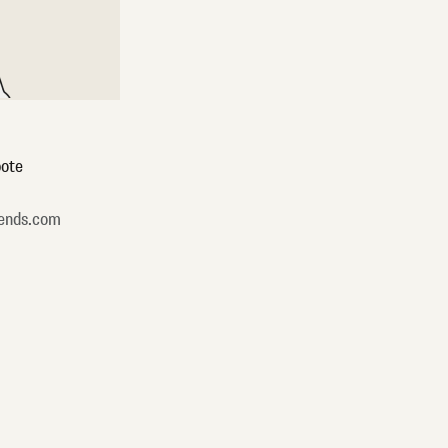
ote
ends.com