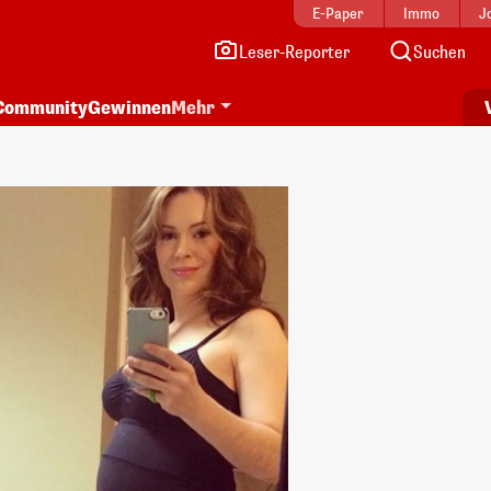
E-Paper
Immo
J
Leser-Reporter
Suchen
Community
Gewinnen
Mehr