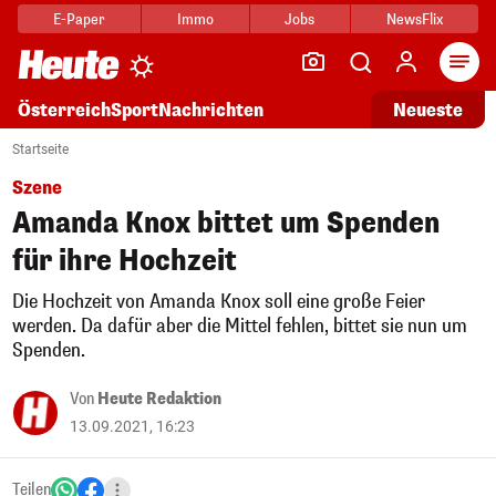
E-Paper
Immo
Jobs
NewsFlix
Arti
Österreich
Sport
Nachrichten
Neueste
Startseite
Szene
Amanda Knox bittet um Spenden
für ihre Hochzeit
Die Hochzeit von Amanda Knox soll eine große Feier
werden. Da dafür aber die Mittel fehlen, bittet sie nun um
Spenden.
Von
Heute Redaktion
13.09.2021, 16:23
Teilen