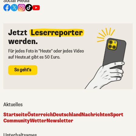
Social Media
Jetzt
Leserreporter
werden.
Für jedes Foto in "Heute" oder jedes Video
auf Heute.at gibt es 50 Euro.
So geht's
Aktuelles
Startseite
Österreich
Deutschland
Nachrichten
Sport
Community
Wetter
Newsletter
Unterhaltsames