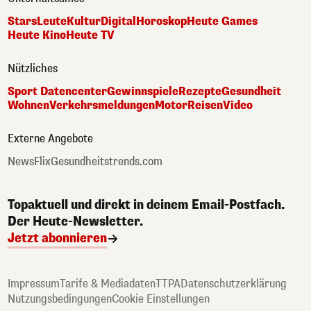
Stars
Leute
Kultur
Digital
Horoskop
Heute Games
Heute Kino
Heute TV
Nützliches
Sport Datencenter
Gewinnspiele
Rezepte
Gesundheit
Wohnen
Verkehrsmeldungen
Motor
Reisen
Video
Externe Angebote
NewsFlix
Gesundheitstrends.com
Topaktuell und direkt in deinem Email-Postfach.
Der Heute-Newsletter.
Jetzt abonnieren
Impressum
Tarife & Mediadaten
TTPA
Datenschutzerklärung
Nutzungsbedingungen
Cookie Einstellungen