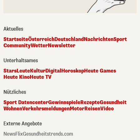
Aktuelles
Startseite
Österreich
Deutschland
Nachrichten
Sport
Community
Wetter
Newsletter
Unterhaltsames
Stars
Leute
Kultur
Digital
Horoskop
Heute Games
Heute Kino
Heute TV
Nützliches
Sport Datencenter
Gewinnspiele
Rezepte
Gesundheit
Wohnen
Verkehrsmeldungen
Motor
Reisen
Video
Externe Angebote
NewsFlix
Gesundheitstrends.com