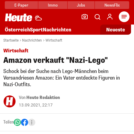
E-Paper
Immo
Jobs
NewsFlix
Arti
Österreich
Sport
Nachrichten
Neueste
Startseite
Nachrichten
Wirtschaft
Wirtschaft
Amazon verkauft "Nazi-Lego"
Schock bei der Suche nach Lego-Männchen beim
Versandriesen Amazon: Ein Vater entdeckte Figuren in
Nazi-Outfits.
Von
Heute Redaktion
13.09.2021, 22:17
Teilen