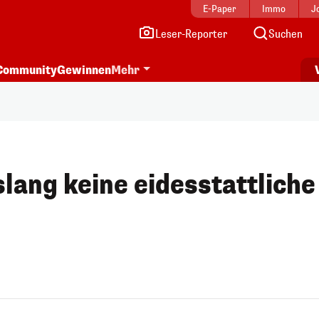
E-Paper
Immo
J
Leser-Reporter
Suchen
Community
Gewinnen
Mehr
lang keine eidesstattliche