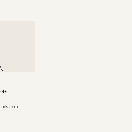
ote
ends.com