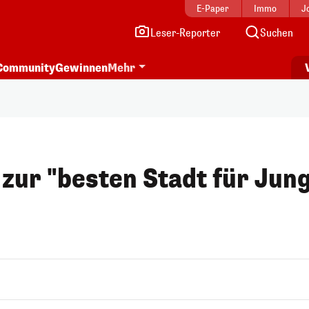
E-Paper
Immo
J
Leser-Reporter
Suchen
Community
Gewinnen
Mehr
zur "besten Stadt für Jun