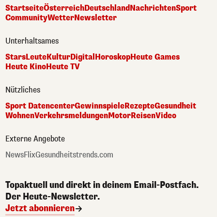
Startseite
Österreich
Deutschland
Nachrichten
Sport
Community
Wetter
Newsletter
Unterhaltsames
Stars
Leute
Kultur
Digital
Horoskop
Heute Games
Heute Kino
Heute TV
Nützliches
Sport Datencenter
Gewinnspiele
Rezepte
Gesundheit
Wohnen
Verkehrsmeldungen
Motor
Reisen
Video
Externe Angebote
NewsFlix
Gesundheitstrends.com
Topaktuell und direkt in deinem Email-Postfach.
Der Heute-Newsletter.
Jetzt abonnieren