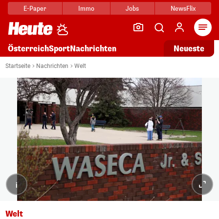
E-Paper
Immo
Jobs
NewsFlix
Arti
Österreich
Sport
Nachrichten
Neueste
Startseite
Nachrichten
Welt
i
Welt