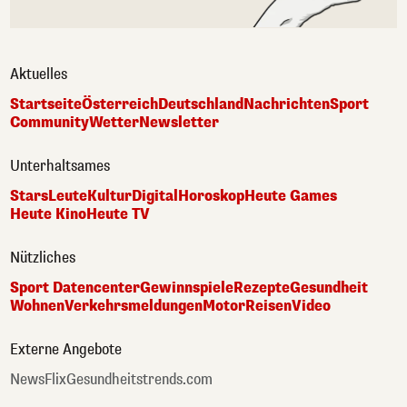
Aktuelles
Startseite
Österreich
Deutschland
Nachrichten
Sport
Community
Wetter
Newsletter
Unterhaltsames
Stars
Leute
Kultur
Digital
Horoskop
Heute Games
Heute Kino
Heute TV
Nützliches
Sport Datencenter
Gewinnspiele
Rezepte
Gesundheit
Wohnen
Verkehrsmeldungen
Motor
Reisen
Video
Externe Angebote
NewsFlix
Gesundheitstrends.com