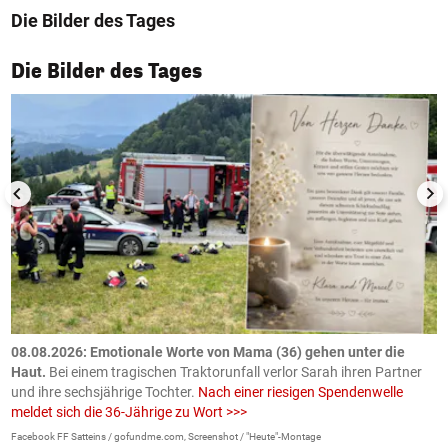
Die Bilder des Tages
1/50
Die Bilder des Tages
m
08.08.2026: Emotionale Worte von Mama (36) gehen unter die
0
Haut.
Bei einem tragischen Traktorunfall verlor Sarah ihren Partner
B
und ihre sechsjährige Tochter.
Nach einer riesigen Spendenwelle
S
meldet sich die 36-Jährige zu Wort >>>
La
Facebook FF Satteins / gofundme.com, Screenshot / "Heute"-Montage