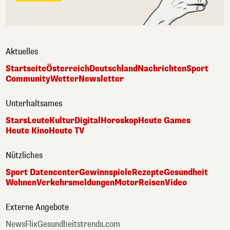
Aktuelles
Startseite
Österreich
Deutschland
Nachrichten
Sport
Community
Wetter
Newsletter
Unterhaltsames
Stars
Leute
Kultur
Digital
Horoskop
Heute Games
Heute Kino
Heute TV
Nützliches
Sport Datencenter
Gewinnspiele
Rezepte
Gesundheit
Wohnen
Verkehrsmeldungen
Motor
Reisen
Video
Externe Angebote
NewsFlix
Gesundheitstrends.com