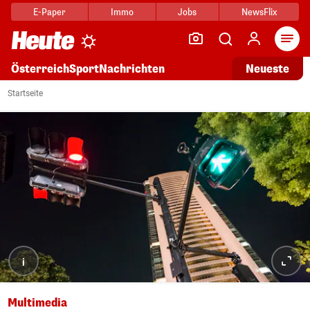
E-Paper
Immo
Jobs
NewsFlix
Arti
Österreich
Sport
Nachrichten
Neueste
Startseite
i
Multimedia