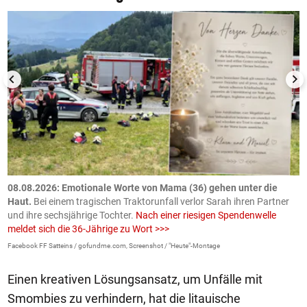
m
08.08.2026: Emotionale Worte von Mama (36) gehen unter die
0
Haut.
Bei einem tragischen Traktorunfall verlor Sarah ihren Partner
B
und ihre sechsjährige Tochter.
Nach einer riesigen Spendenwelle
S
meldet sich die 36-Jährige zu Wort >>>
La
Facebook FF Satteins / gofundme.com, Screenshot / "Heute"-Montage
Einen kreativen Lösungsansatz, um Unfälle mit
Smombies zu verhindern, hat die litauische