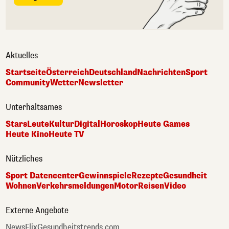
Aktuelles
Startseite
Österreich
Deutschland
Nachrichten
Sport
Community
Wetter
Newsletter
Unterhaltsames
Stars
Leute
Kultur
Digital
Horoskop
Heute Games
Heute Kino
Heute TV
Nützliches
Sport Datencenter
Gewinnspiele
Rezepte
Gesundheit
Wohnen
Verkehrsmeldungen
Motor
Reisen
Video
Externe Angebote
NewsFlix
Gesundheitstrends.com