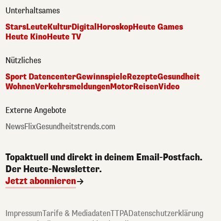
Unterhaltsames
Stars
Leute
Kultur
Digital
Horoskop
Heute Games
Heute Kino
Heute TV
Nützliches
Sport Datencenter
Gewinnspiele
Rezepte
Gesundheit
Wohnen
Verkehrsmeldungen
Motor
Reisen
Video
Externe Angebote
NewsFlix
Gesundheitstrends.com
Topaktuell und direkt in deinem Email-Postfach.
Der Heute-Newsletter.
Jetzt abonnieren
Impressum
Tarife & Mediadaten
TTPA
Datenschutzerklärung