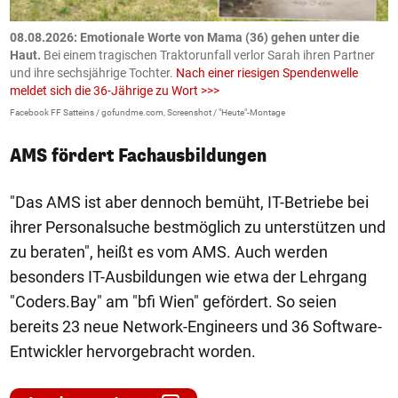
m
08.08.2026: Emotionale Worte von Mama (36) gehen unter die
0
Haut.
Bei einem tragischen Traktorunfall verlor Sarah ihren Partner
B
und ihre sechsjährige Tochter.
Nach einer riesigen Spendenwelle
S
meldet sich die 36-Jährige zu Wort >>>
La
Facebook FF Satteins / gofundme.com, Screenshot / "Heute"-Montage
AMS fördert Fachausbildungen
"Das AMS ist aber dennoch bemüht, IT-Betriebe bei
ihrer Personalsuche bestmöglich zu unterstützen und
zu beraten", heißt es vom AMS. Auch werden
besonders IT-Ausbildungen wie etwa der Lehrgang
"Coders.Bay" am "bfi Wien" gefördert. So seien
bereits 23 neue Network-Engineers und 36 Software-
Entwickler hervorgebracht worden.