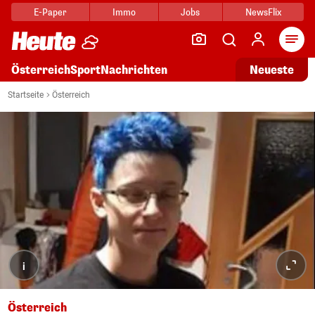
E-Paper
Immo
Jobs
NewsFlix
Arti
Österreich
Sport
Nachrichten
Neueste
Startseite
Österreich
i
Österreich