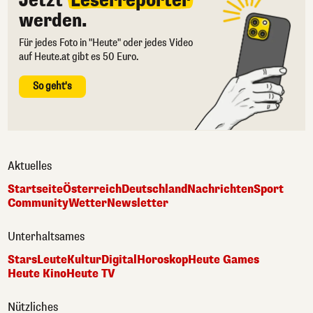
Jetzt
Leserreporter
werden.
Für jedes Foto in "Heute" oder jedes Video
auf Heute.at gibt es 50 Euro.
So geht's
Aktuelles
Startseite
Österreich
Deutschland
Nachrichten
Sport
Community
Wetter
Newsletter
Unterhaltsames
Stars
Leute
Kultur
Digital
Horoskop
Heute Games
Heute Kino
Heute TV
Nützliches