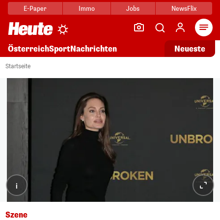
E-Paper
Immo
Jobs
NewsFlix
Arti
Österreich
Sport
Nachrichten
Neueste
Startseite
i
Szene