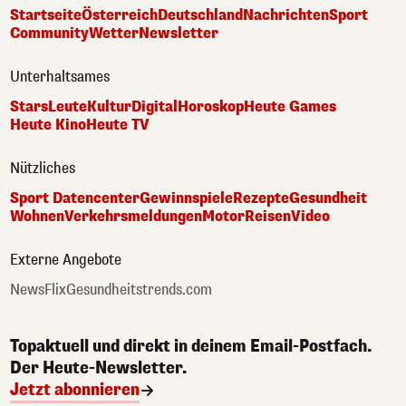
Startseite
Österreich
Deutschland
Nachrichten
Sport
Community
Wetter
Newsletter
Unterhaltsames
Stars
Leute
Kultur
Digital
Horoskop
Heute Games
Heute Kino
Heute TV
Nützliches
Sport Datencenter
Gewinnspiele
Rezepte
Gesundheit
Wohnen
Verkehrsmeldungen
Motor
Reisen
Video
Externe Angebote
NewsFlix
Gesundheitstrends.com
Topaktuell und direkt in deinem Email-Postfach.
Der Heute-Newsletter.
Jetzt abonnieren